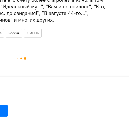
 "Идеальный муж", "Вам и не снилось", "Кто,
, до свидания!", "В августе 44-го…",
инов" и многих других.
а
Россия
ЖИЗНЬ