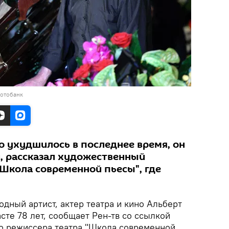
фотобанк
о ухудшилось в последнее время, он
й, рассказал художественный
"Школа современной пьесы", где
дный артист, актер театра и кино Альберт
сте 78 лет, сообщает Рен-тв со ссылкой
го режиссера театра "Школа современной