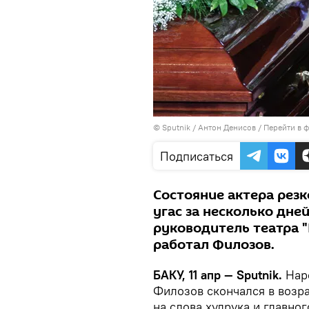
© Sputnik / Антон Денисов
/
Перейти в 
Подписаться
Состояние актера резк
угас за несколько дне
руководитель театра 
работал Филозов.
БАКУ, 11 апр — Sputnik.
Наро
Филозов скончался в возра
на слова худрука и главно