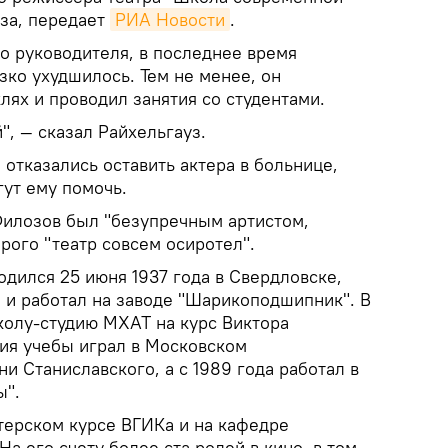
за, передает
РИА Новости
.
о руководителя, в последнее время
зко ухудшилось. Тем не менее, он
лях и проводил занятия со студентами.
", — сказал Райхельгауз.
 отказались оставить актера в больнице,
гут ему помочь.
Филозов был "безупречным артистом,
орого "театр совсем осиротел".
дился 25 июня 1937 года в Свердловске,
 и работал на заводе "Шарикоподшипник". В
колу-студию МХАТ на курс Виктора
ия учебы играл в Московском
и Станиславского, а с 1989 года работал в
ы".
терском курсе ВГИКа и на кафедре
а его счету более ста ролей в кино, в том