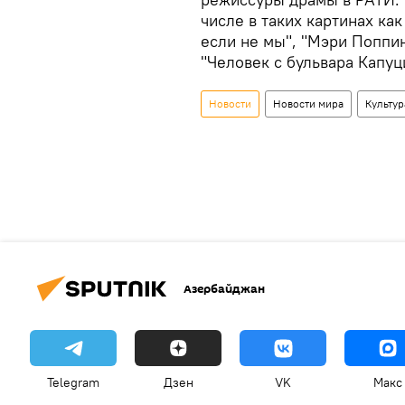
числе в таких картинах как
если не мы", "Мэри Поппинс
"Человек с бульвара Капуц
Новости
Новости мира
Культур
Азербайджан
Telegram
Дзен
VK
Макс