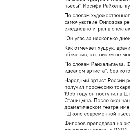
пьесы" Иосифа Райхельгау
По словам художественног
самочувствие Филозова ре
ежедневно играл в спектак
"Он угас за несколько дней
Как отмечает худрук, врачи
объяснив, что ничем не мо
По словам Райхельгауза, 
идеалом артиста", без кот
Народный артист России ро
получил профессию токаря
1955 году он поступил в Ш
Станицына. После окончан
драматическом театре имен
"Школе современной пьес
Филозов преподавал на ак
режиссуры драмы в РАТИ. Н