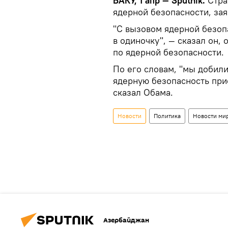
БАКУ, 1 апр — Sputnik.
Стра
ядерной безопасности, за
"С вызовом ядерной безоп
в одиночку", — сказал он,
по ядерной безопасности.
По его словам, "мы добили
ядерную безопасность при
сказал Обама.
Новости
Политика
Новости ми
Азербайджан