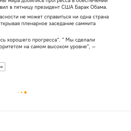
ны мира добились прогресса в обеспечении
явил в пятницу президент США Барак Обама.
асности не может справиться ни одна страна
 открывая пленарное заседание саммита
сь хорошего прогресса". " Мы сделали
оритетом на самом высоком уровне", —
ра