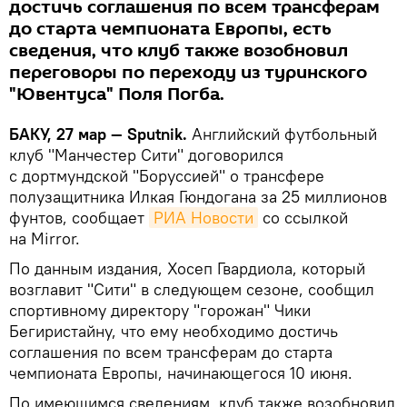
достичь соглашения по всем трансферам
до старта чемпионата Европы, есть
сведения, что клуб также возобновил
переговоры по переходу из туринского
"Ювентуса" Поля Погба.
БАКУ, 27 мар — Sputnik.
Английский футбольный
клуб "Манчестер Сити" договорился
с дортмундской "Боруссией" о трансфере
полузащитника Илкая Гюндогана за 25 миллионов
фунтов, сообщает
РИА Новости
со ссылкой
на Mirror.
По данным издания, Хосеп Гвардиола, который
возглавит "Сити" в следующем сезоне, сообщил
спортивному директору "горожан" Чики
Бегиристайну, что ему необходимо достичь
соглашения по всем трансферам до старта
чемпионата Европы, начинающегося 10 июня.
По имеющимся сведениям, клуб также возобновил