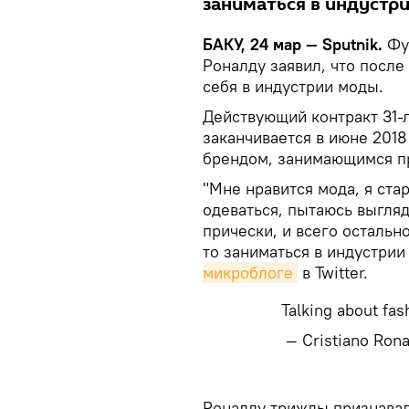
заниматься в индустр
БАКУ, 24 мар — Sputnik.
Фут
Роналду заявил, что после
себя в индустрии моды.
Действующий контракт 31-л
заканчивается в июне 2018
брендом, занимающимся п
"Мне нравится мода, я ста
одеваться, пытаюсь выгляд
прически, и всего остально
то заниматься в индустрии
микроблоге
в Twitter.
Talking about fa
— Cristiano Ron
Роналду трижды признава