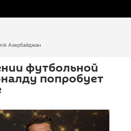
tnik Азербайджан
ении футбольной
оналду попробует
е