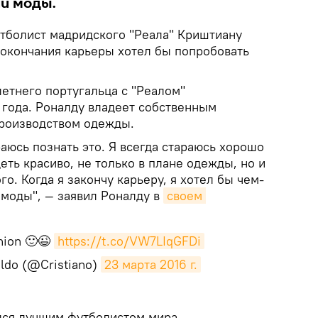
ии моды.
болист мадридского "Реала" Криштиану
 окончания карьеры хотел бы попробовать
етнего португальца с "Реалом"
 года. Роналду владеет собственным
роизводством одежды.
раюсь познать это. Я всегда стараюсь хорошо
еть красиво, не только в плане одежды, но и
го. Когда я закончу карьеру, я хотел бы чем-
 моды", — заявил Роналду в
своем 
shion 🙂😉
https://t.co/VW7LIqGFDi
aldo (@Cristiano)
23 марта 2016 г.
лся лучшим футболистом мира.