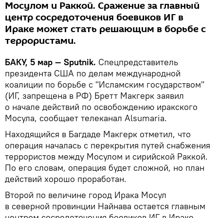
Мосулом и Раккой. Сражение за главный
центр сосредоточения боевиков ИГ в
Ираке может стать решающим в борьбе с
террористами.
БАКУ, 5 мар — Sputnik.
Спецпредставитель
президента США по делам международной
коалиции по борьбе с "Исламским государством"
(ИГ, запрещена в РФ) Бретт Макгерк заявил
о начале действий по освобождению иракского
Мосула, сообщает телеканал Alsumaria.
Находящийся в Багдаде Макгерк отметил, что
операция началась с перекрытия путей снабжения
террористов между Мосулом и сирийской Раккой.
По его словам, операция будет сложной, но план
действий хорошо проработан.
Второй по величине город Ирака Мосул
в северной провинции Найнава остается главным
центром сосредоточения боевиков ИГ в Ираке.