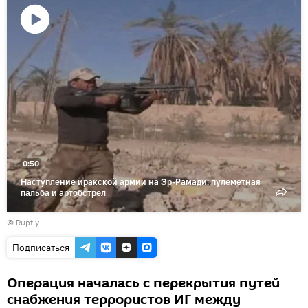
Воспроизвести
видео
0:50
Наступление иракской армии на Эр-Рамади: пулеметная
пальба и артобстрел
©
Ruptly
Подписаться
Операция началась с перекрытия путей
снабжения террористов ИГ между