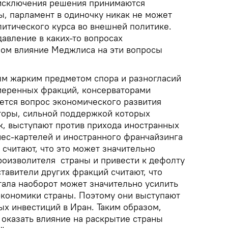
 исключения решения принимаются
, парламент в одиночку никак не может
литического курса во внешней политике.
давление в каких-то вопросах
елом влияние Меджлиса на эти вопросы
м жарким предметом спора и разногласий
меренных фракций, консерваторами
ется вопрос экономического развития
торы, сильной поддержкой которых
к, выступают против прихода иностранных
нес-картелей и иностранного франчайзинга
к считают, что это может значительно
роизволителя страны и привести к дефолту
ставители других фракций считают, что
тала наоборот может значительно усилить
 экономики страны. Поэтому они выступают
ых инвестиций в Иран. Таким образом,
 оказать влияние на раскрытие страны