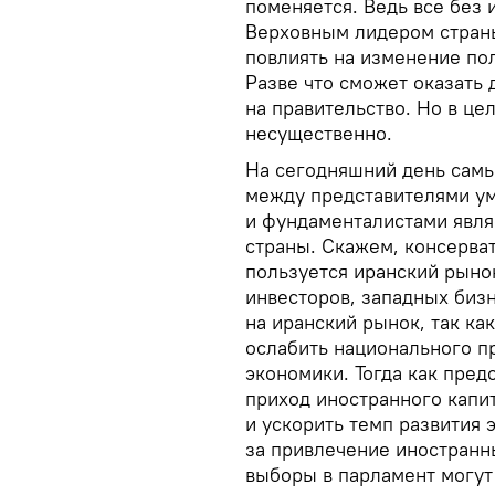
поменяется. Ведь все без
Верховным лидером страны
повлиять на изменение по
Разве что сможет оказать 
на правительство. Но в ц
несущественно.
На сегодняшний день самы
между представителями у
и фундаменталистами явля
страны. Скажем, консерва
пользуется иранский рыно
инвесторов, западных биз
на иранский рынок, так ка
ослабить национального п
экономики. Тогда как пред
приход иностранного капи
и ускорить темп развития
за привлечение иностранн
выборы в парламент могут