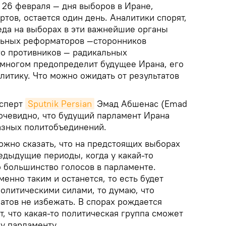
 26 февраля — дня выборов в Иране,
ртов, остается один день. Аналитики спорят,
еда на выборах в эти важнейшие органы
льных реформаторов —сторонников
го противников — радикальных
 многом предопределит будущее Ирана, его
итику. Что можно ожидать от результатов
ксперт
Sputnik Persian
Эмад Абшенас (Emad
 очевидно, что будущий парламент Ирана
разных политобъединений.
ожно сказать, что на предстоящих выборах
редыдущие периоды, когда у какай-то
 большинство голосов в парламенте.
енно таким и останется, то есть будет
олитическими силами, то думаю, что
атов не избежать. В спорах рождается
т, что какая-то политическая группа сможет
у парламенту.