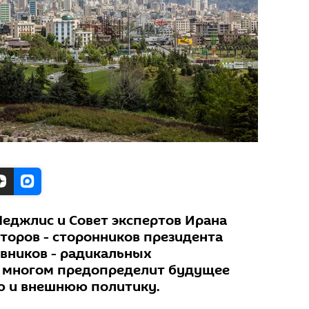
Меджлис и Совет экспертов Ирана
оров - сторонников президента
ивников - радикальных
о многом предопределит будущее
ю и внешнюю политику.