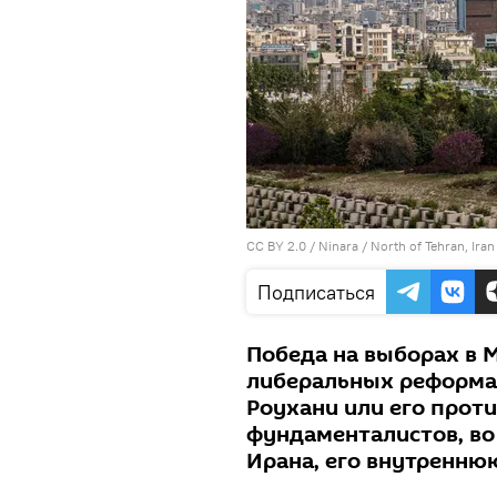
CC BY 2.0
/
Ninara
/
North of Tehran, Iran
Подписаться
Победа на выборах в 
либеральных реформат
Роухани или его прот
фундаменталистов, в
Ирана, его внутренню