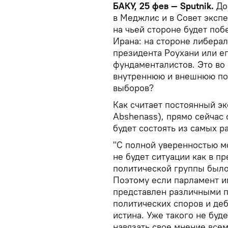
БАКУ, 25 фев — Sputnik.
До
в Меджлис и в Совет экспе
на чьей стороне будет поб
Ирана: на стороне либера
президента Роухани или е
фундаменталистов. Это во
внутреннюю и внешнюю пол
выборов?
Как считает постоянный э
Abshenass), прямо сейчас
будет состоять из самых 
"С полной уверенностью м
не будет ситуации как в п
политической группы было
Поэтому если парламент им
представлен различными п
политических споров и деб
истина. Уже такого не буде
навязать свое мнение всем