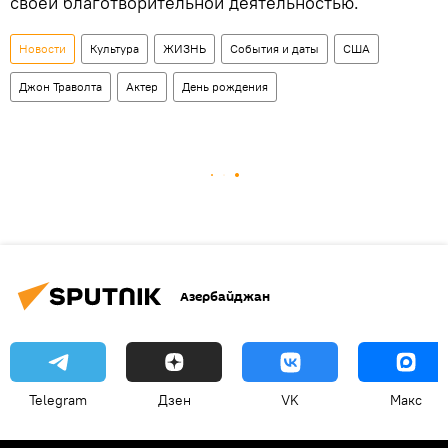
своей благотворительной деятельностью.
Новости
Культура
ЖИЗНЬ
События и даты
США
Джон Траволта
Актер
День рождения
Азербайджан
Telegram
Дзен
VK
Макс