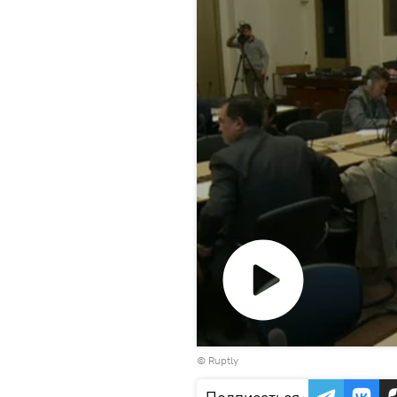
Воспроизвести
©
Ruptly
видео