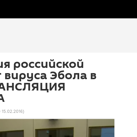
ия российской
 вируса Эбола в
РАНСЛЯЦИЯ
А
0 15.02.2016
)