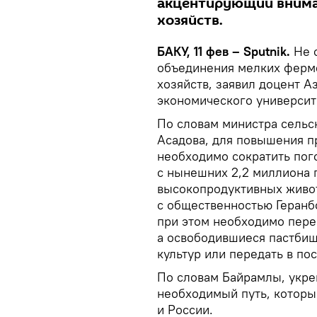
акцентирующий вниман
хозяйств.
БАКУ, 11 фев – Sputnik.
Не с
объединения мелких ферме
хозяйств, заявил доцент 
экономического университ
По словам министра сельс
Асадова, для повышения п
необходимо сократить пог
с нынешних 2,2 миллиона 
высокопродуктивных живо
с общественностью Геранбо
при этом необходимо пере
а освободившиеся пастбищ
культур или передать в по
По словам Байрамлы, укре
необходимый путь, которы
и России.