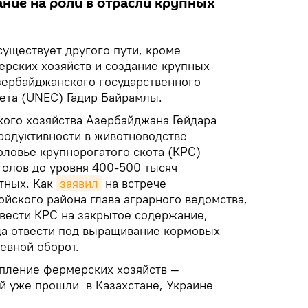
ие на роли в отрасли крупных
уществует другого пути, кроме
рских хозяйств и создание крупных
Азербайджанского государственного
ета (UNEC) Гадир Байрамлы.
кого хозяйства Азербайджана Гейдара
родуктивности в животноводстве
оловье крупнорогатого скота (КРС)
голов до уровня 400-500 тысяч
тных. Как
заявил
на встрече
йского района глава аграрного ведомства,
вести КРС на закрытое содержание,
а отвести под выращивание кормовых
севной оборот.
пление фермерских хозяйств —
й уже прошли в Казахстане, Украине