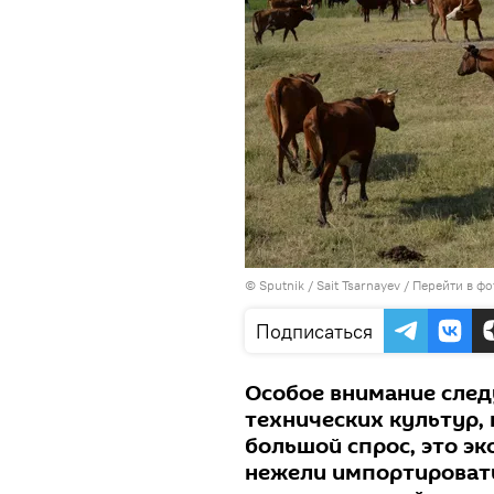
© Sputnik / Sait Tsarnayev
/
Перейти в фо
Подписаться
Особое внимание сле
технических культур, 
большой спрос, это э
нежели импортировать 