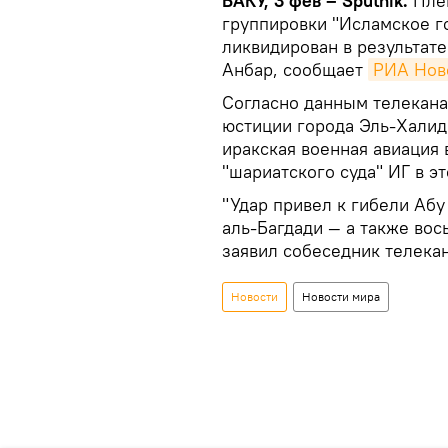
БАКУ, 3 фев – Sputnik.
Плем
группировки "Исламское го
ликвидирован в результате
Анбар, сообщает
РИА Нов
Согласно данным телеканал
юстиции города Эль-Халид
иракская военная авиация 
"шариатского суда" ИГ в э
"Удар привел к гибели Аб
аль-Багдади — а также во
заявил собеседник телекан
Новости
Новости мира