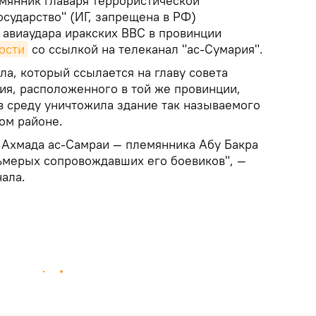
янник главаря террористической
сударство" (ИГ, запрещена в РФ)
 авиаудара иракских ВВС в провинции
ости
со ссылкой на телеканал "ас-Сумария".
а, который ссылается на главу совета
ия, расположенного в той же провинции,
в среду уничтожила здание так называемого
том районе.
у Ахмада ас-Самраи — племянника Абу Бакра
сьмерых сопровождавших его боевиков", —
ала.