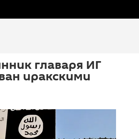
нник главаря ИГ
ван иракскими