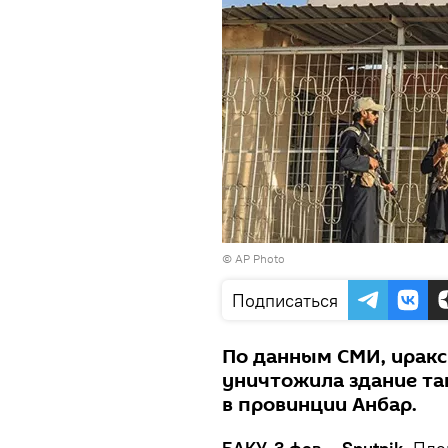
© AP Photo
Подписаться
По данным СМИ, иракс
уничтожила здание та
в провинции Анбар.