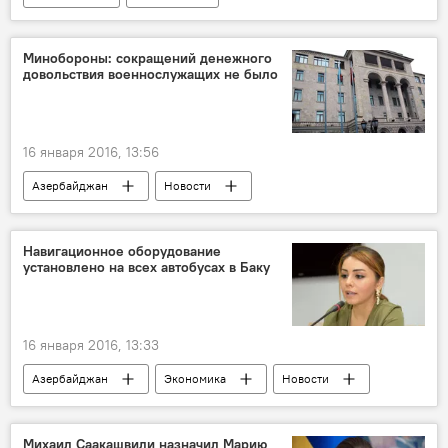
Минобороны: сокращений денежного
довольствия военнослужащих не было
16 января 2016, 13:56
Азербайджан
Новости
Навигационное оборудование
установлено на всех автобусах в Баку
16 января 2016, 13:33
Азербайджан
Экономика
Новости
ЖИЗНЬ
Шафа Мехмангызы
Центр интеллектуального управления транспортом
Михаил Саакашвили назначил Марию