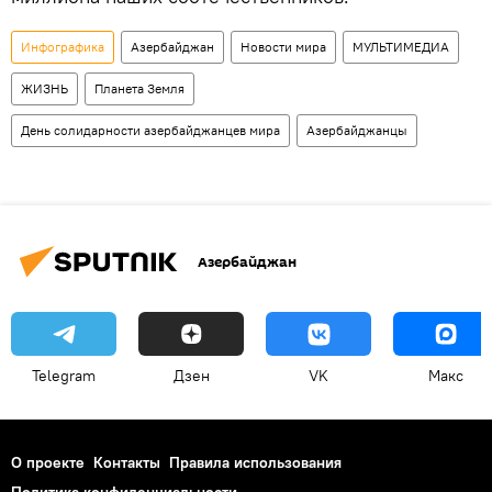
Инфографика
Азербайджан
Новости мира
МУЛЬТИМЕДИА
ЖИЗНЬ
Планета Земля
День солидарности азербайджанцев мира
Азербайджанцы
Азербайджан
Telegram
Дзен
VK
Макс
О проекте
Контакты
Правила использования