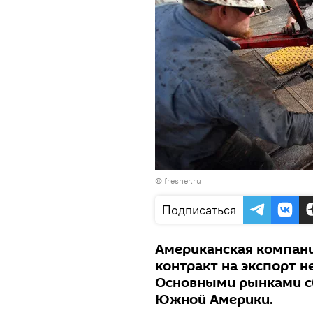
©
fresher.ru
Подписаться
Американская компани
контракт на экспорт н
Основными рынками сб
Южной Америки.