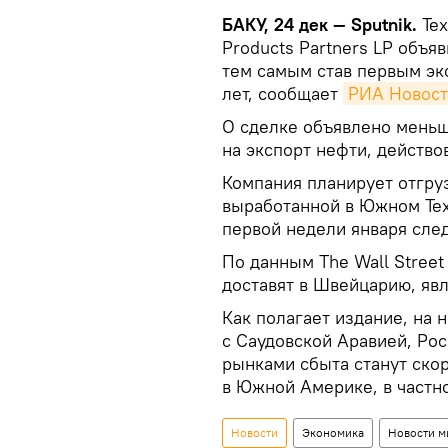
БАКУ, 24 дек — Sputnik.
Тех
Products Partners LP объя
тем самым став первым эк
лет, сообщает
РИА Новост
О сделке объявлено меньш
на экспорт нефти, действо
Компания планирует отгру
выработанной в Южном Тех
первой недели января сле
По данным The Wall Street
доставят в Швейцарию, явл
Как полагает издание, на
с Саудовской Аравией, Ро
рынками сбыта станут скор
в Южной Америке, в частн
Новости
Экономика
Новости м