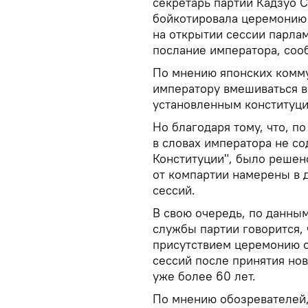
секретарь партии Кадзуо С
бойкотировала церемонию н
на открытии сессии парла
послание императора, со
По мнению японских комму
императору вмешиваться в
установленным конституци
Но благодаря тому, что, п
в словах императора не с
Конституции", было решен
от компартии намерены в 
сессий.
В свою очередь, по данным
службы партии говорится,
присутствием церемонию от
сессий после принятия нов
уже более 60 лет.
По мнению обозревателей