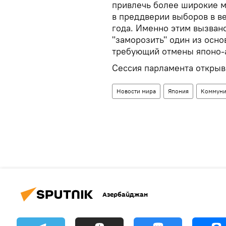
привлечь более широкие м
в преддверии выборов в в
года. Именно этим вызван
"заморозить" один из осн
требующий отмены японо-а
Сессия парламента открыва
Новости мира
Япония
Коммуни
Азербайджан