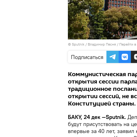
© Sputnik / Владимир Песня
/
Перейти в
Подписаться
Коммунистическая пар
открытия сессии парла
традиционное послани
открытии сессий, не в
Конституцией страны.
БАКУ, 24 дек —Sputnik.
Деп
будут присутствовать на 
впервые за 40 лет, заявил