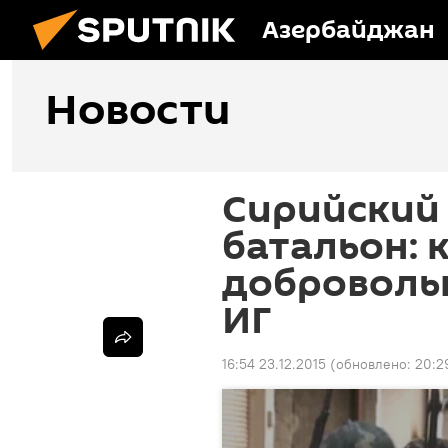
Азербайджан
Новости
Сирийский
батальон: 
добровольц
ИГ
16:54 23.12.2015
(обновлено:
20:2