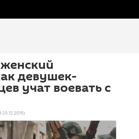
 женский
как девушек-
ев учат воевать с
9 23.12.2015
)