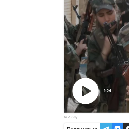
1:24
Воспроизвести
©
Ruptly
видео