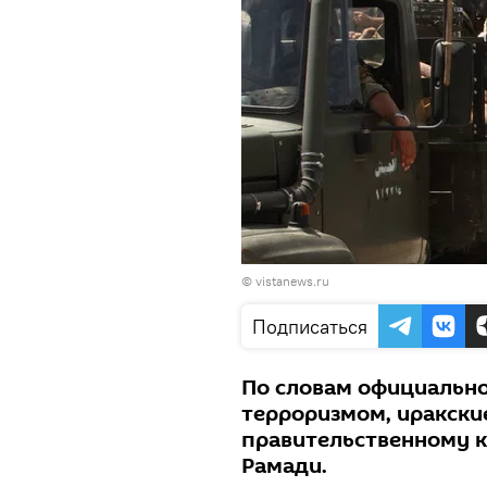
©
vistanews.ru
Подписаться
По словам официально
терроризмом, иракски
правительственному к
Рамади.