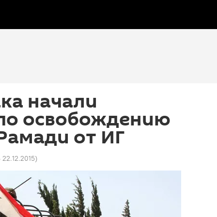
ка начали
по освобождению
Рамади от ИГ
6 22.12.2015
)