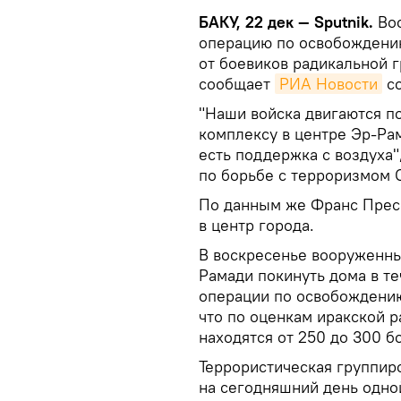
БАКУ, 22 дек — Sputnik.
Воо
операцию по освобождению
от боевиков радикальной г
сообщает
РИА Новости
со
"Наши войска двигаются п
комплексу в центре Эр-Ра
есть поддержка с воздуха"
по борьбе с терроризмом 
По данным же Франс Прес
в центр города.
В воскресенье вооруженны
Рамади покинуть дома в те
операции по освобождению
что по оценкам иракской р
находятся от 250 до 300 б
Террористическая группиро
на сегодняшний день одно