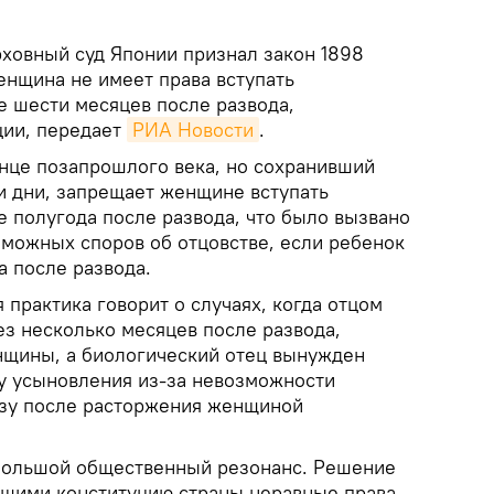
ховный суд Японии признал закон 1898
енщина не имеет права вступать
е шести месяцев после развода,
ции, передает
РИА Новости
.
онце позапрошлого века, но сохранивший
и дни, запрещает женщине вступать
е полугода после развода, что было вызвано
можных споров об отцовстве, если ребенок
а после развода.
 практика говорит о случаях, когда отцом
ез несколько месяцев после развода,
нщины, а биологический отец вынужден
у усыновления из-за невозможности
азу после расторжения женщиной
 большой общественный резонанс. Решение
ющими конституцию страны неравные права