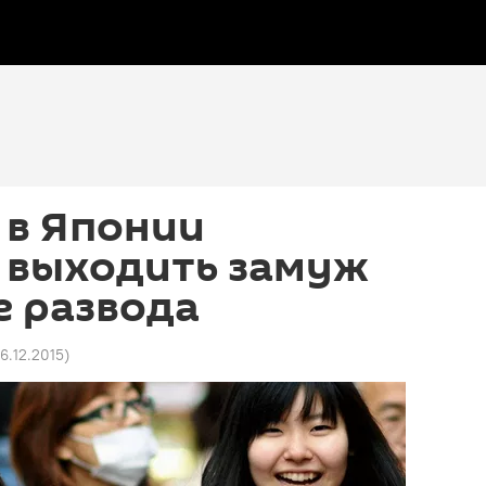
в Японии
 выходить замуж
е развода
16.12.2015
)