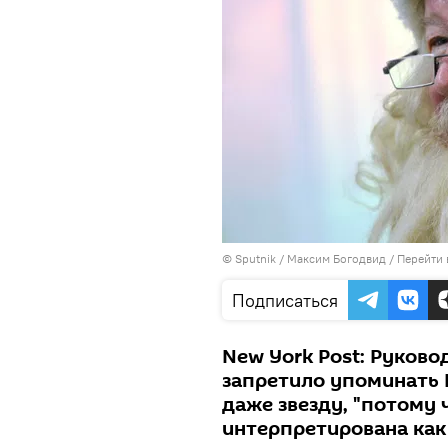
© Sputnik / Максим Богодвид
/
Перейти 
Подписаться
New York Post: Руково
запретило упоминать Р
даже звезду, "потому 
интерпретирована как