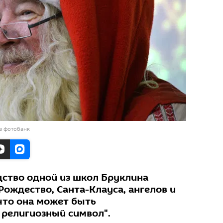
в фотобанк
дство одной из школ Бруклина
ождество, Санта-Клауса, ангелов и
что она может быть
 религиозный символ".