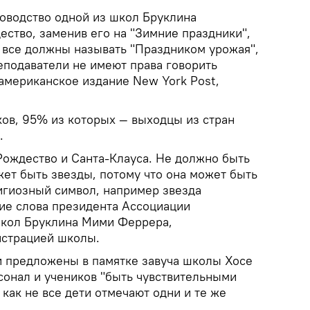
оводство одной из школ Бруклина
ество, заменив его на "Зимние праздники",
 все должны называть "Праздником урожая",
еподаватели не имеют права говорить
 американское издание New York Post,
ков, 95% из которых — выходцы из стран
.
ождество и Санта-Клауса. Не должно быть
жет быть звезды, потому что она может быть
игиозный символ, например звезда
ние слова президента Ассоциации
школ Бруклина Мими Феррера,
истрацией школы.
 предложены в памятке завуча школы Хосе
сонал и учеников "быть чувствительными
 как не все дети отмечают одни и те же