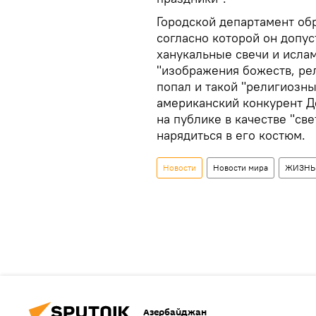
Городской департамент об
согласно которой он допу
ханукальные свечи и исла
"изображения божеств, рел
попал и такой "религиозны
американский конкурент Д
на публике в качестве "св
нарядиться в его костюм.
Новости
Новости мира
ЖИЗНЬ
Азербайджан