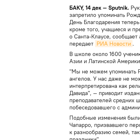
БАКУ, 14 дек — Sputnik.
Рук
запретило упоминать Рожд
День Благодарения теперь
кроме того, учащиеся и пр
о Санта-Клаусе, сообщает
передает
РИА Новости
.
В школе около 1600 учени
Азии и Латинской Америки
"Мы не можем упоминать Р
ангелов. У нас даже не мо
интерпретирована как рел
Давида", — приводит изда
преподавателей средних 
побеседовавшего с админ
Подобные изменения были
Чапарро, призвавшего пер
к разнообразию семей, так
праздники".