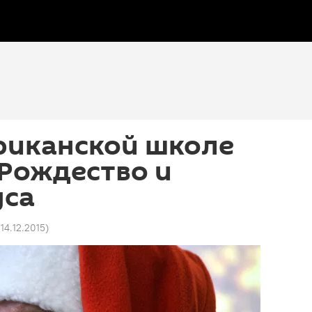
риканской школе
Рождество и
уса
 14.12.2015
)