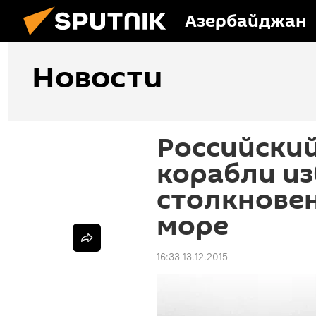
Азербайджан
Новости
Российский
корабли и
столкновен
море
16:33 13.12.2015