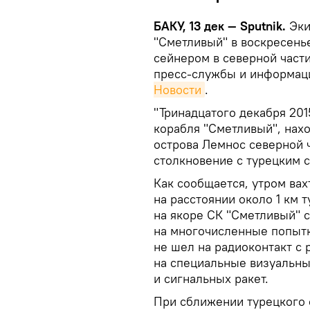
БАКУ, 13 дек — Sputnik.
Эки
"Сметливый" в воскресень
сейнером в северной част
пресс-службы и информац
Новости
.
"Тринадцатого декабря 20
корабля "Сметливый", нах
острова Лемнос северной 
столкновение с турецким с
Как сообщается, утром ва
на расстоянии около 1 км
на якоре СК "Сметливый" с
на многочисленные попытк
не шел на радиоконтакт с 
на специальные визуальны
и сигнальных ракет.
При сближении турецкого