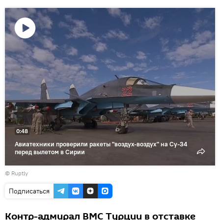
Воспроизвести
видео
0:48
Авиатехники проверили ракеты "воздух-воздух" на Су-34
перед вылетом в Сирии
© Ruptly
Подписаться
Контр-адмирал ВМС Турции в отставке