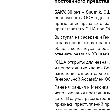
постоянного представ
БАКУ, 30 окт — Sputnik.
СШ
Безопасности ООН, однако
применения права вето, за
представителя США при О
Выступая на заседании Ге
страна привержена к рабо
общего консенсуса по реф
отвечать реалиям XXI века
"США открыты для незнач
и непостоянных членов Со
изменения относительно ве
Генеральной Ассамблеи О
Ранее Франция и Мексика
использования постоянны
вето. В случае рассмотре
признаки преступлений пр
и геноцида, право примене