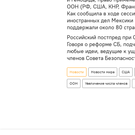
ООН (РФ, США, КНР, Франц
Как сообщила в ходе сесс
иностранных дел Мексики 
поддержали около 80 стра
Российский постпред при 
Говоря о реформе СБ, под
любые идеи, ведущие к у
членов Совета Безопаснос
Новости
Новости мира
США
ООН
Увеличение числа членов