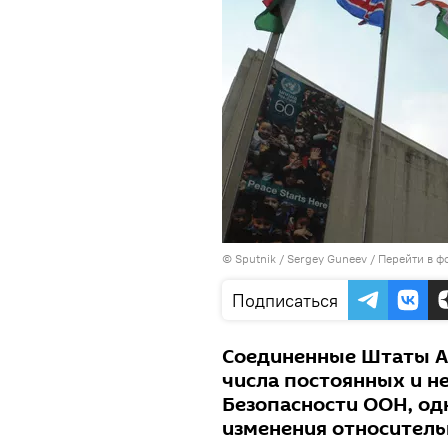
© Sputnik / Sergey Guneev
/
Перейти в ф
Подписаться
Соединенные Штаты А
числа постоянных и н
Безопасности ООН, од
изменения относительн