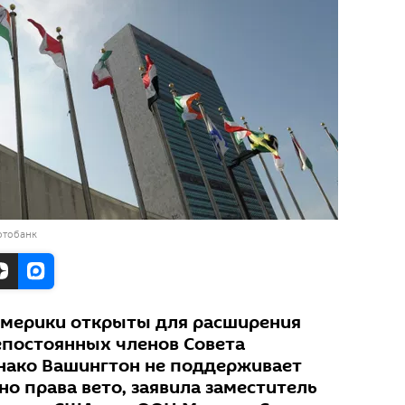
отобанк
мерики открыты для расширения
епостоянных членов Совета
нако Вашингтон не поддерживает
о права вето, заявила заместитель