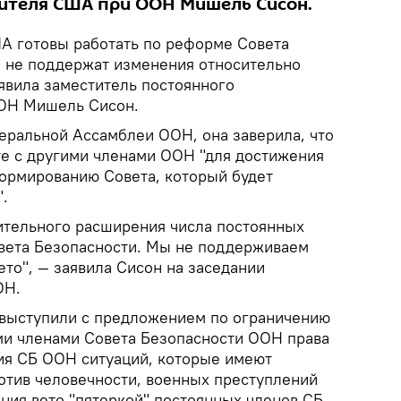
ителя США при ООН Мишель Сисон.
А готовы работать по реформе Совета
 не поддержат изменения относительно
явила заместитель постоянного
ОН Мишель Сисон.
неральной Ассамблеи ООН, она заверила, что
те с другими членами ООН "для достижения
ормированию Совета, который будет
".
ительного расширения числа постоянных
вета Безопасности. Мы не поддерживаем
то", — заявила Сисон на заседании
ОН.
 выступили с предложением по ограничению
ми членами Совета Безопасности ООН права
ния СБ ООН ситуаций, которые имеют
отив человечности, военных преступлений
ния вето "пятеркой" постоянных членов СБ