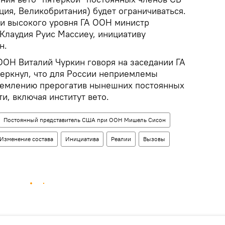
ия, Великобритания) будет ограничиваться.
ии высокого уровня ГА ООН министр
Клаудия Руис Массиеу, инициативу
н.
ООН Виталий Чуркин говоря на заседании ГА
черкнул, что для России неприемлемы
щемлению прерогатив нынешних постоянных
ти, включая институт вето.
Постоянный представитель США при ООН Мишель Сисон
Изменение состава
Инициатива
Реалии
Вызовы