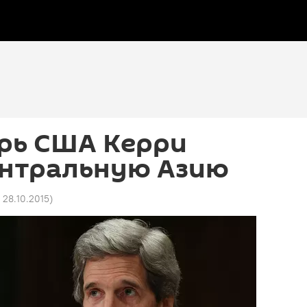
арь США Керри
ентральную Азию
4 28.10.2015
)