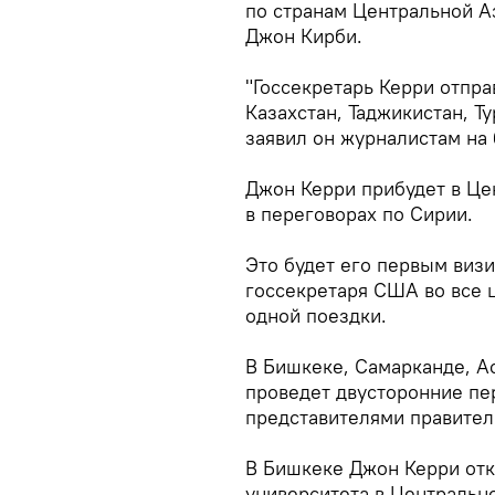
по странам Центральной А
Джон Кирби.
"Госсекретарь Керри отпра
Казахстан, Таджикистан, Ту
заявил он журналистам на 
Джон Керри прибудет в Це
в переговорах по Сирии.
Это будет его первым виз
госсекретаря США во все 
одной поездки.
В Бишкеке, Самарканде, А
проведет двусторонние п
представителями правител
В Бишкеке Джон Керри отк
университета в Центральн