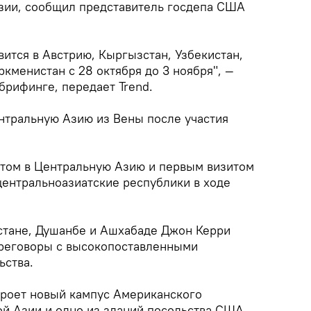
зии, сообщил представитель госдепа США
вится в Австрию, Кыргызстан, Узбекистан,
ркменистан с 28 октября до 3 ноября", —
брифинге, передает Trend.
нтральную Азию из Вены после участия
итом в Центральную Азию и первым визитом
центральноазиатские республики в ходе
стане, Душанбе и Ашхабаде Джон Керри
ереговоры с высокопоставленными
ьства.
роет новый кампус Американского
ой Азии и одно из зданий посольства США.