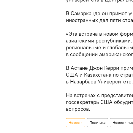
В Самарканде он примет уч
иностранных дел пяти стра
«Эта встреча в новом фор
азиатскими республиками, 
региональные и глобальны
в сообщении американског
В Астане Джон Керри приме
США и Казахстана по стра
в Назарбаев Университете.
На встречах с представит
госсекретарь США обсудит
вопросов.
Новости
Политика
Новости ми