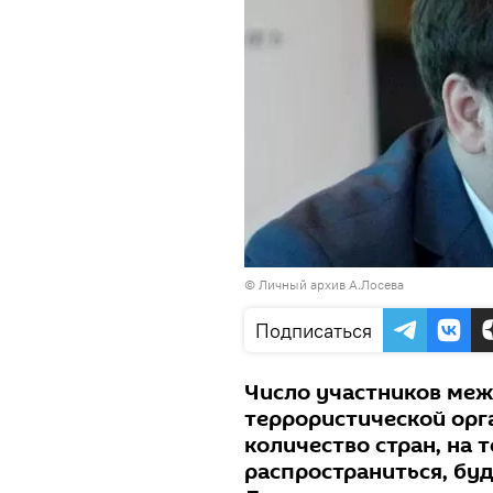
© Личный архив А.Лосева
Подписаться
Число участников ме
террористической орг
количество стран, на
распространиться, буд