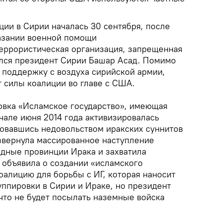
ии в Сирии началась 30 сентября, после
казании военной помощи
террористическая организация, запрещенная
ился президент Сирии Башар Асад. Помимо
 поддержку с воздуха сирийской армии,
т силы коалиции во главе с США.
овка «Исламское государство», имеющая
ачале июня 2014 года активизировалась
зовавшись недовольством иракских суннитов
азвернула массированное наступление
адные провинции Ирака и захватила
 объявила о создании «исламского
оалицию для борьбы с ИГ, которая наносит
уппировки в Сирии и Ираке, но президент
что не будет посылать наземные войска