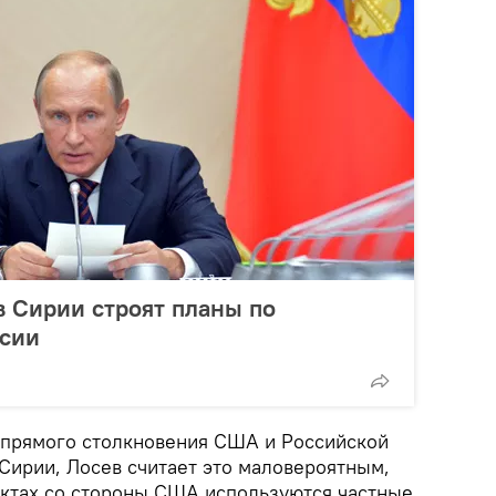
в Сирии строят планы по
сии
 прямого столкновения США и Российской
Сирии, Лосев считает это маловероятным,
иктах со стороны США используются частные