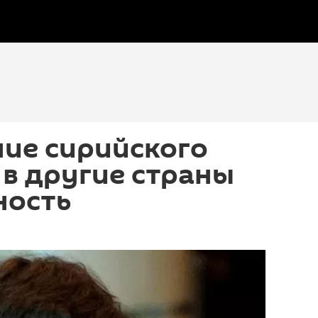
ие сирийского
в другие страны
ность