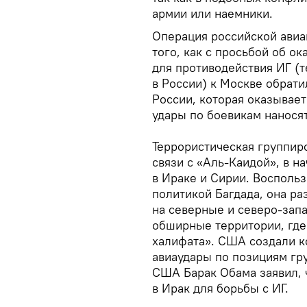
армии или наемники.
Операция российской авиац
того, как с просьбой об о
для противодействия ИГ (
в России) к Москве обрат
России, которая оказывает
удары по боевикам нанося
Террористическая группир
связи с «Аль-Каидой», в н
в Ираке и Сирии. Восполь
политикой Багдада, она р
на северные и северо-зап
обширные территории, где
халифата». США создали к
авиаудары по позициям гр
США Барак Обама заявил, 
в Ирак для борьбы с ИГ.