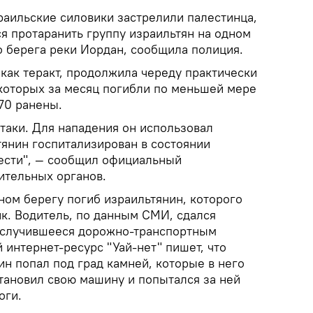
раильские силовики застрелили палестинца,
я протаранить группу израильтян на одном
о берега реки Иордан, сообщила полиция.
как теракт, продолжила череду практически
которых за месяц погибли по меньшей мере
70 ранены.
атаки. Для нападения он использовал
тянин госпитализирован в состоянии
жести", — сообщил официальный
ительных органов.
ном берегу погиб израильтянин, которого
ик. Водитель, по данным СМИ, сдался
 случившееся дорожно-транспортным
интернет-ресурс "Уай-нет" пишет, что
н попал под град камней, которые в него
тановил свою машину и попытался за ней
оги.