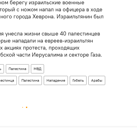
дном берегу израильские военные
оторый с ножом напал на офицера в ходе
пного города Хеврона. Израильтянин был
я унесла жизни свыше 40 палестинцев
орые нападали на евреев-израильтян
х акциях протеста, проходящих
абской части Иерусалима и секторе Газа.
ь
Палестина
МВД
лестинца
Палестина
Нападение
Гибель
Арабы