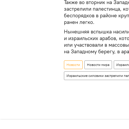
Также во вторник на Запа
застрелили палестинца, к
беспорядков в районе кру
ранен легко.
Нынешняя вспышка насили
и израильских арабов, кот
или участвовали в массовы
на Западному берегу, в ар
Новости
Новости мира
Израил
Израильские силовики застрелили па