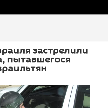
зраиля застрелили
, пытавшегося
зраильтян