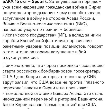
БАКУ, 15 окт – Sputnik.
Затянувшаяся и порядком
уже всем надоевшая гражданская война в Сирии
получила второе дыхание, чему способствовало
вступление в войну на стороне Асада России.
Вначале Военно-космические силы (ВКС),
нанесшие удары по позициям боевиков
«Исламского государства» (ИГ), а вслед за ними
корабли Каспийской флотилии, поразившие
ракетными ударами позиции исламистов, говорят
о том, что не за горами вступление в бой
и сухопутных сил.
Примечательно, что через несколько часов после
старта российских бомбардировок госсекретарь
США Джон Керри в интервью телеканалу CNN
вдруг заявил, что США вовсе не против "плавного
перехода" власти в Сирии и не призывают
к немедленной отставке Башара Асада. Это стало
неожиданной переменой в риторике Вашингтона.
Также Керри назвал "возможностью" для США