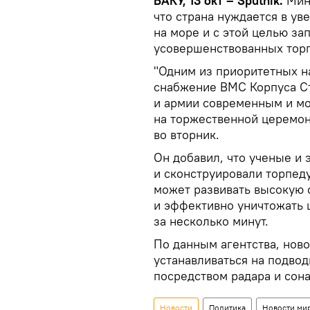
БАКУ, 13 окт – Sputnik.
Мини
что страна нуждается в ув
на море и с этой целью за
усовершенствованных торп
"Одним из приоритетных н
снабжение ВМС Корпуса С
и армии современным и мо
на торжественной церемон
во вторник.
Он добавил, что ученые и
и сконструировали торпеду
может развивать высокую 
и эффективно уничтожать 
за несколько минут.
По данным агентства, ново
устанавливаться на подво
посредством радара и сона
Новости
Политика
Новости ми