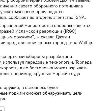
стр обороны Ирана Хосейн Дахган заявил,
еличении своего оборонного потенциала
пускает массовое производство
ед, сообщает во вторник агентство ISNA.
аправлений министерства обороны является
тражей Исламской революции (IRGC)
щным оружием", — сказал Дахган
ии представления новых торпед типа Walfajr
 эксперты минобороны разработали
, используя передовые технологии. Торпеда
скорость, а ее боеголовка может взрывать
цели, например, крупные морские суда
е оружие, в основном, будет
дные лодки и сможет обнаруживать цели
ра.
ра