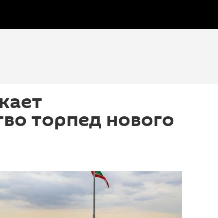
кает
во торпед нового