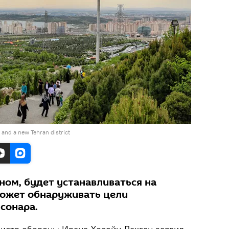
 and a new Tehran district
ном, будет устанавливаться на
может обнаруживать цели
сонара.