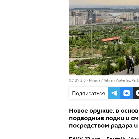
CC BY 2.0
/
Ninara
/
Tehran Waterfall Park
Подписаться
Новое оружие, в основ
подводные лодки и с
посредством радара и 