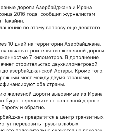
лезные дороги Азербайджана и Ирана
конца 2016 года, сообщил журналистам
н Пакайин.
лашению по этому вопросу еще девятого
рез 10 дней на территории Азербайджана,
тся начать строительство железной дороги
яженностью 7 километров. В дополнение
начнет строительство двухкилометровой
ы до азербайджанской Астары. Кроме того,
рожный мост между двумя странами,
рофинансируют обе страны.
цию железной дороги вывозимые из Ирана
о будет перевозить по железной дороге
 Европу и обратно.
ербайджан превратятся в центр транзитных
могут перевозить грузы в любых
мя это положительно скажется на доходах