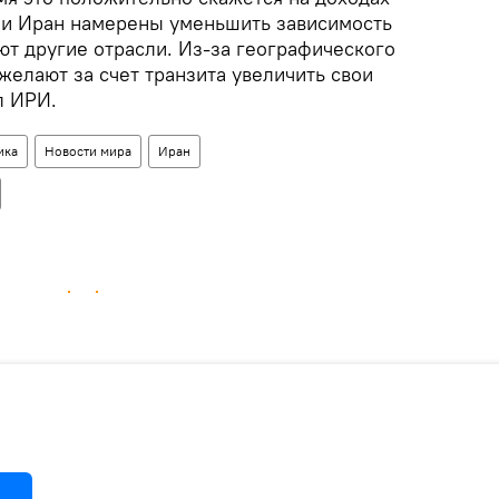
 и Иран намерены уменьшить зависимость
ют другие отрасли. Из-за географического
желают за счет транзита увеличить свои
л ИРИ.
ика
Новости мира
Иран