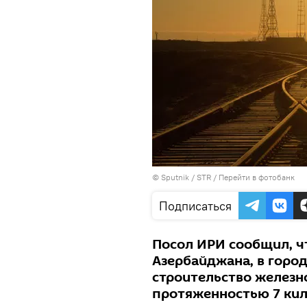
© Sputnik / STR
/
Перейти в фотобанк
Подписаться
Посол ИРИ сообщил, чт
Азербайджана, в город
строительство железн
протяженностью 7 кил