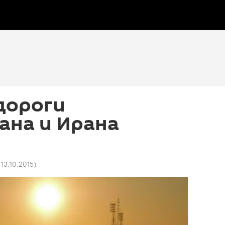
дороги
ана и Ирана
 13.10.2015
)