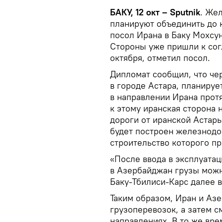
БАКУ, 12 окт – Sputnik
. Же
планируют объединить до 
посол Ирана в Баку Мохсу
Стороны уже пришли к сог
октября, отметил посол.
Дипломат сообщил, что че
в городе Астара, планируе
в направлении Ирана прот
к этому иранская сторона 
дороги от иранской Астар
будет построен железнодо
строительство которого п
«После ввода в эксплуата
в Азербайджан грузы можн
Баку-Тбилиси-Карс далее в
Таким образом, Иран и Аз
грузоперевозок, а затем с
направлениях. В то же вре