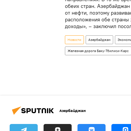
обеих стран. Азербайджан
от нефти, поэтому развива
расположения обе страны 
доходы», – заключил посо
Новости
Азербайджан
Эконом
Железная дорога Баку-Тбилиси-Карс
Азербайджан