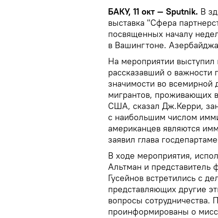
БАКУ, 11 окт — Sputnik.
В з
выставка "Сфера партнерст
посвященных началу неде
в Вашингтоне. Азербайджа
На мероприятии выступил
рассказавший о важности 
значимости во всемирной д
мигрантов, проживающих в
США, сказал Дж.Керри, за
с наибольшим числом имми
американцев являются имм
заявил глава госдепартаме
В ходе мероприятия, испо
Альтман и представитель 
Гусейнов встретились с де
представляющих другие эт
вопросы сотрудничества. 
проинформированы о мисс