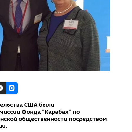
тельства США были
иссии Фонда "Карабах" по
нской общественности посредством
ии.