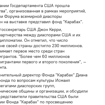
дании Госдепартамента США прошла
ва", организованная в рамках мероприятий,
ли Форума всемирной диаспоры
н на выставке представил фонд "Карабах".
 госсекретарь США Джон Керри,
партнерства между диаспорами США и их
ипломатии. Он отметил, что число
не своей страны достигло 230 миллионов.
нимает первое место среди стран
грантов. "Более чем 60 миллионов
игрантами первого и второго поколения", —
нта.
лнительный директор Фонда "Карабах" Диана
фонда по вопросам культуры Исмаил
легатами диаспорских групп,
нические общины и организации, и обсудили
Представители правительства США были
ии Фонда "Карабах" по просвещению