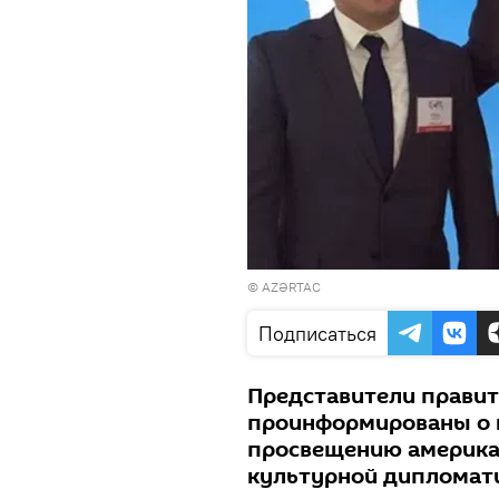
©
AZƏRTAC
Подписаться
Представители прави
проинформированы о м
просвещению америка
культурной дипломат