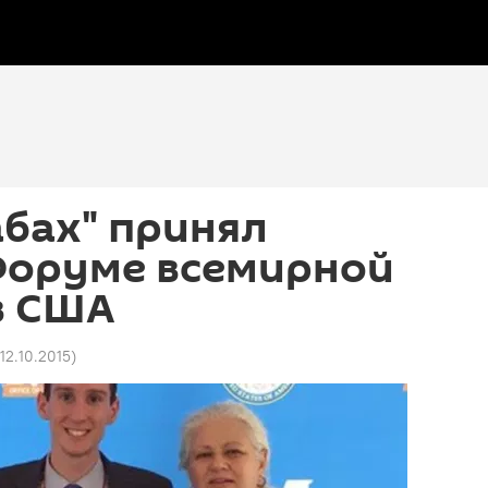
бах" принял
 Форуме всемирной
в США
 12.10.2015
)