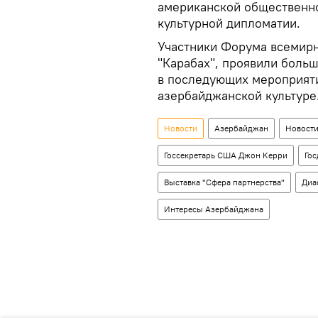
американской общественн
культурной дипломатии.
Участники Форума всемирн
"Карабах", проявили больш
в последующих мероприят
азербайджанской культуре
Новости
Азербайджан
Новости
Госсекретарь США Джон Керри
Го
Выставка "Сфера партнерства"
Диа
Интересы Азербайджана