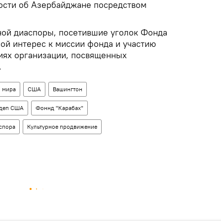
ости об Азербайджане посредством
ой диаспоры, посетившие уголок Фонда
ой интерес к миссии фонда и участию
иях организации, посвященных
.
 мира
США
Вашингтон
сдеп США
Фоннд "Карабах"
спора
Культурное продвижение