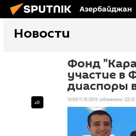
Азербайджан
Новости
Фонд "Кара
участие в
диаспоры 
13:08 11.10.2015
(обновлено:
22:12