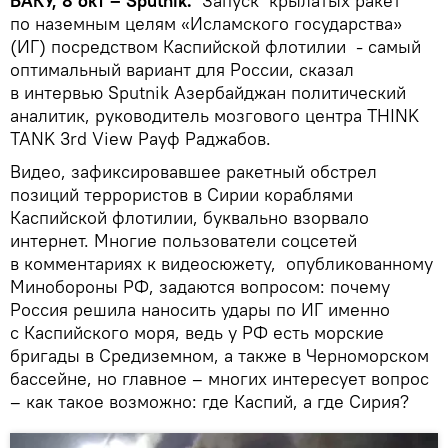
БАКУ, 8 окт – Sputnik.
Запуск крылатых ракет
по наземным целям «Исламского государства»
(ИГ) посредством Каспийской флотилии - самый
оптимальный вариант для России, сказал
в интервью Sputnik Азербайджан политический
аналитик, руководитель мозгового центра THINK
TANK 3rd View Рауф Раджабов.
Видео, зафиксировавшее ракетный обстрел
позиций террористов в Сирии кораблями
Каспийской флотилии, буквально взорвало
интернет. Многие пользователи соцсетей
в комментариях к видеосюжету, опубликованному
Минобороны РФ, задаются вопросом: почему
Россия решила наносить удары по ИГ именно
с Каспийского моря, ведь у РФ есть морские
бригады в Средиземном, а также в Черноморском
бассейне, но главное – многих интересует вопрос
– как такое возможно: где Каспий, а где Сирия?