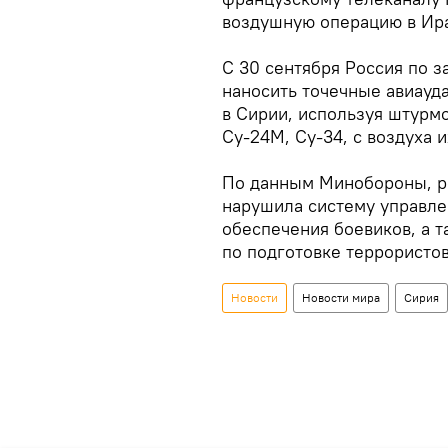
воздушную операцию в Ир
С 30 сентября Россия по з
наносить точечные авиауд
в Сирии, используя штурм
Су-24М, Су-34, с воздуха
По данным Минобороны, ро
нарушила систему управле
обеспечения боевиков, а 
по подготовке террористо
Новости
Новости мира
Сирия