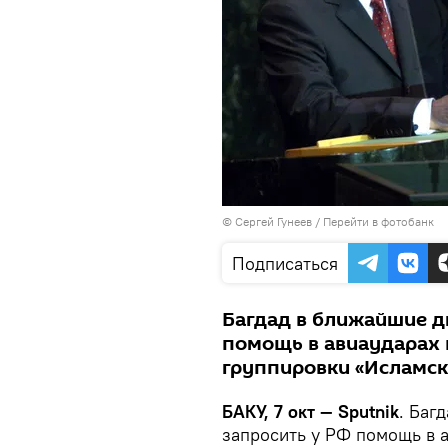
© Сергей Гунеев
/
Перейти в фотобанк
Подписаться
Багдад в ближайшие д
помощь в авиаударах 
группировки «Исламск
БАКУ, 7 окт — Sputnik
. Баг
запросить у РФ помощь в 