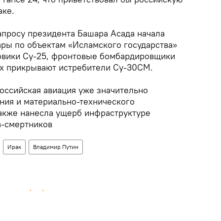
аке.
апросу президента Башара Асада начала
ары по объектам «Исламского государства»
овики Су-25, фронтовые бомбардировщики
 их прикрывают истребители Су-30СМ.
ссийская авиация уже значительно
ния и материально-технического
также нанесла ущерб инфраструктуре
в-смертников
Ирак
Владимир Путин