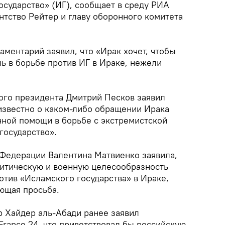
осударство» (ИГ), сообщает в среду РИА
нтство Рейтер и главу оборонного комитета
аментарий заявил, что «Ирак хочет, чтобы
ь в борьбе против ИГ в Ираке, нежели
ого президента Дмитрий Песков заявил
еизвестно о каком-либо обращении Ирака
нной помощи в борьбе с экстремистской
государство».
 Федерации Валентина Матвиенко заявила,
литическую и военную целесообразность
отив «Исламского государства» в Ираке,
ующая просьба.
 Хайдер аль-Абади ранее заявил
rance 24, что приветствовал бы российскую