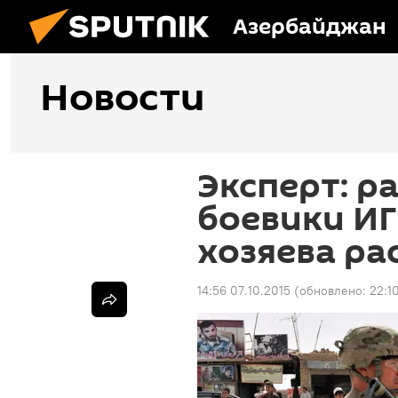
Азербайджан
Новости
Эксперт: р
боевики ИГ
хозяева р
14:56 07.10.2015
(обновлено:
22:1