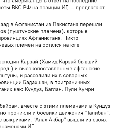
 что американцы в ответ на последние
леты ВКС РФ на позиции ИГ, — предлагают
азад в Афганистан из Пакистана перешли
ков (пуштунские племена), которые
провинциях Афганистана. Никто
чевых племен на остался на юге
осподин Карзай (Хамид Карзай бывший
 ред.) и высокопоставленные афганские
уштуны, и расселили их в северных
провинции Бадахшан, в приграничных
таких как: Кундуз, Баглан, Пули Хумри
байрам, вместе с этими племенами в Кундуз
но проникли и боевики движения "Талибан",
с выкриками: "Алах Акбар" вышли из своих
знаменами ИГ.