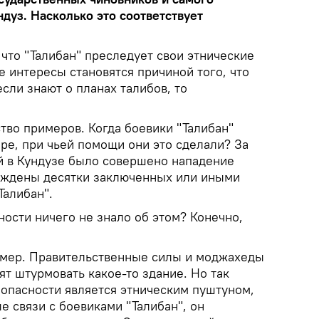
дуз. Насколько это соответствует
 что "Талибан" преследует свои этнические
е интересы становятся причиной того, что
если знают о планах талибов, то
тво примеров. Когда боевики "Талибан"
ре, при чьей помощи они это сделали? За
й в Кундузе было совершено нападение
бождены десятки заключенных или иными
Талибан".
ости ничего не знало об этом? Конечно,
имер. Правительственные силы и моджахеды
тят штурмовать какое-то здание. Но так
зопасности является этническим пуштуном,
 связи с боевиками "Талибан", он