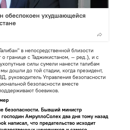
ан обеспокоен ухудшающейся
стане
Талибан" в непосредственной близости
 о границе с Таджикистаном, — ред.), и с
хопутные силы сумели нанести талибам
мы дошли до той стадии, когда президент,
ВД, руководитель Управления безопасности
циональной безопасности вместе
поддерживают боевиков.
 мер
е безопасности. Бывший министр
 господин АмруллоСолех два дня тому назад
ook написал, что предательство исходит
сударственных чиновников и самого