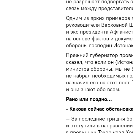
не разрешает подвергать о
связь между представителя
Одним из ярких примеров 
руководителя Верховной Ш
и экс президента Афганис
на основе фактов и докум
обороны господин Истонак
Прежний губернатор прови
сказал, что если он (Истон
министра обороны, мы не 
не набрал необходимых го
назначил его на этот пост.
и они знают обо всем.
Рано или поздно…
- Какова сейчас обстановк
— За последние три дня бо
и отступили в направлении
в провинции Тахор уезд Хо