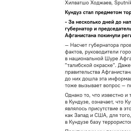
Хилватшо Ходжаев, Sputni
Кундуз стал предметом то
- За несколько дней до на
губернатор и председател
Афганистана покинули рег
— Насчет губернатора про
фактов, руководители горо
в национальной Шуре Афга
"талибской окраске". Даж
правительства Афганистана
до них дошла эта информац
тоже вызывает вопрос — п
Однако то, что известно и
в Кундузе, означает, что 
являлось присутствие в это
как Запад и США, для того
в Кундузе базу террористо