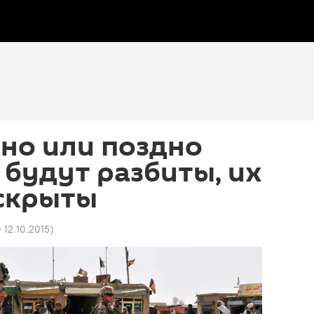
ано или поздно
 будут разбиты, их
аскрыты
0 12.10.2015
)