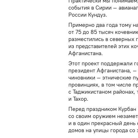
Практически мы понимаем,
события в Сирии — авиана
России Кундуз.
Примерно два года тому н
от 75 до 85 тысяч кочевни
разместились в северных 
из представителей этих ко
Афганистана.
Этот проект поддержали г
президент Афганистана, —
чиновники — этнические п
провинциях, в том числе 
с Таджикистаном районах, 
и Тахор.
Перед праздником Курбан 
со своим оружием незамет
и в один прекрасный день 
домов на улицы города со 