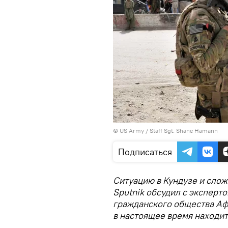
© US Army / Staff Sgt. Shane Hamann
Подписаться
Ситуацию в Кундузе и сло
Sputnik обсудил с эксперт
гражданского общества А
в настоящее время находит