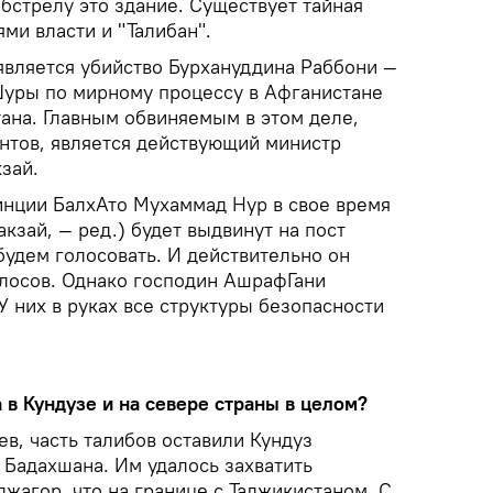
бстрелу это здание. Существует тайная
ми власти и "Талибан".
является убийство Бурхануддина Раббони —
уры по мирному процессу в Афганистане
тана. Главным обвиняемым в этом деле,
ентов, является действующий министр
зай.
нции БалхАто Мухаммад Нур в свое время
акзай, — ред.) будет выдвинут на пост
будем голосовать. И действительно он
лосов. Однако господин АшрафГани
 У них в руках все структуры безопасности
а в Кундузе и на севере страны в целом?
ев, часть талибов оставили Кундуз
 Бадахшана. Им удалось захватить
джагор, что на границе с Таджикистаном. С