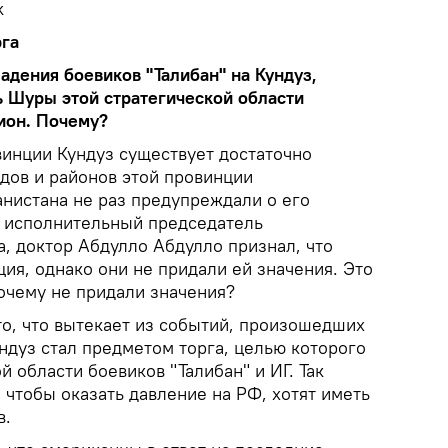
k
рга
падения боевиков "Талибан" на Кундуз,
ь Шуры этой стратегической области
ион. Почему?
винции Кундуз существует достаточно
дов и районов этой провинции
нистана не раз предупреждали о его
е исполнительный председатель
, доктор Абдулло Абдулло признал, что
ия, однако они не придали ей значения. Это
очему не придали значения?
 то, что вытекает из событий, произошедших
Кундуз стал предметом торга, целью которого
й области боевиков "Талибан" и ИГ. Так
, чтобы оказать давление на РФ, хотят иметь
в.