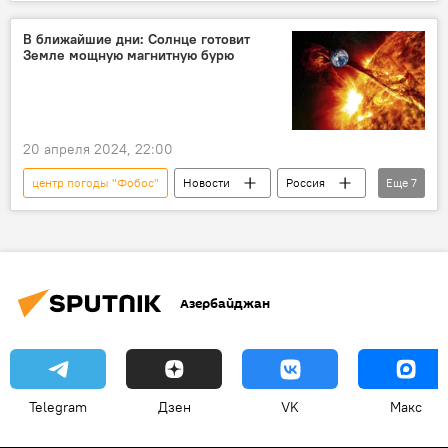
Москва
Атмосферное давление
Прогноз погоды
Рекорд
В ближайшие дни: Солнце готовит
Земле мощную магнитную бурю
антициклоны
Дожди
Мокрый снег
температура воздуха
Общество
20 апреля 2024, 22:00
центр погоды "Фобос"
Новости
Россия
Еще
7
Предупреждение
Солнце
Вспышка
Магнитная буря
Земля
метеочувствительные люди
Общество
Азербайджан
Telegram
Дзен
VK
Макс