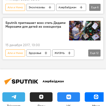
Али и Нино
Эксклюзивы
Азербайджан
Еще
6
искусство
Спектакль
Азербайджанский государственный русский драматический театр
Sputnik приглашает всех стать Дедами
Морозами для детей из онкоцентра
Постановка
Ильгар Сафат
Гранд-бал
15 декабря 2017, 13:00
Али и Нино
Здоровье
ЖИЗНЬ
Еще
12
Азербайджан
Новости
Баку
Детская клиника
Национальный центр онкологии
Азербайджан
Bon Appetit
Елка доброты
благотворительная акция
Дети
Подарки
Новый год 2022
Дед Мороз
Telegram
Дзен
VK
Макс