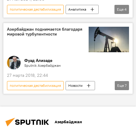
политическая дестабилизация
Аналитика
Еще
4
Турция
Конституция
Поправки в конституцию
Азербайджан поднимается благодаря
мировой турбулентности
Попытка госпереворота в Турции
Фуад Ализаде
Sputnik Азербайджан
27 марта 2018, 22:44
политическая дестабилизация
Новости
Еще
7
Азербайджан
Колумнисты
Экономика
Фуад Ализаде
Нефть и газ
поставки
Азербайджан
производство