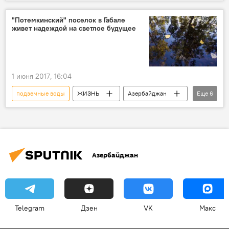
Азербайджан
Баку
29-я сессия Конференции сторон Рамочной конвенции ООН по изменению климата
"Потемкинский" поселок в Габале
живет надеждой на светлое будущее
водные ресурсы
Технологии
Сельское хозяйство
агропромышленный комплекс
1 июня 2017, 16:04
подземные воды
ЖИЗНЬ
Азербайджан
Еще
6
Новости
Экономика
Габала
Вандам
Дороги
грязь
Азербайджан
Telegram
Дзен
VK
Макс