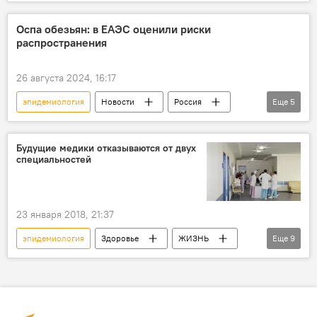
заболеваемость
Оспа обезьян: в ЕАЭС оценили риски
распространения
26 августа 2024, 16:17
эпидемиология
Новости
Россия
Еще
5
Азербайджан
оспа обезьян
ЕАЭС
ВОЗ
Инфекция
Будущие медики отказываются от двух
специальностей
23 января 2018, 21:37
эпидемиология
Здоровье
ЖИЗНЬ
Еще
9
Азербайджан
Новости
Баку
Малейка Аббасзаде
Государственный экзаменационный центр (ГЭЦ)