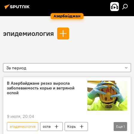
Азербайджан
эпидемиология
За период
В Азербайджане резко выросла
заболеваемость корью и ветряной
оспой
9 июля, 20:04
эпидемиология
оспа
Корь
Еще
1