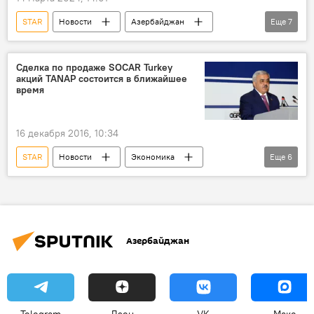
STAR
Новости
Азербайджан
Еще
7
SOCAR
НПЗ
Кредит
Россия
Нефть
энергетика
Сделка по продаже SOCAR Turkey
акций TANAP состоится в ближайшее
ЛУКОЙЛ
время
16 декабря 2016, 10:34
STAR
Новости
Экономика
Еще
6
Турция
Ровнаг Абдуллаев
Государственная нефтяная компания АР
TANAP
Акции
Азербайджан
Азербайджан
Telegram
Дзен
VK
Макс