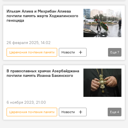
Азербайджан
Турция
Ходжалы
Ходжалинский геноцид
Ильхам Алиев и Мехрибан Алиева
почтили память жертв Ходжалинского
Реджеп Тайип Эрдоган
Публикация
геноцида
26 февраля 2025, 14:02
Церемония почтения памяти
Новости
Еще
7
Азербайджан
Ходжалинский геноцид
памятник
Трагедия
Жертвы
В православных храмах Азербайджана
почтили память Иоанна Бакинского
Ильхам Алиев
Мехрибан Алиева
6 ноября 2023, 21:00
Церемония почтения памяти
Новости
Еще
4
Азербайджан