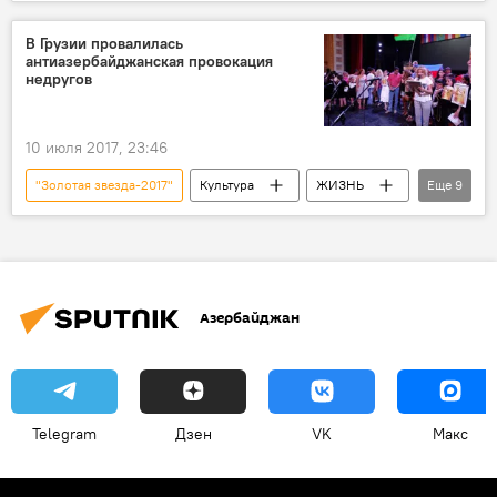
Москва
Кремль
Государственный Кремлевский Дворец
В Грузии провалилась
антиазербайджанская провокация
Церемония награждения
герой
недругов
отечество
Владимир Путин
10 июля 2017, 23:46
"Золотая звезда-2017"
Культура
ЖИЗНЬ
Еще
9
Азербайджан
Новости
Армения
Батуми
Азиз Азизов
протест
фестиваль
Извинения
провокация
Азербайджан
Telegram
Дзен
VK
Макс