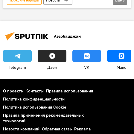
тюркские народы
Новости
Еще
8
Азербайджан
Баку
Азербайджанский национальный музей ковра
Выставка
старинные ковры
Азербайджан
келагаи
Ювелирные украшения
Экспонаты
Женская одежда
Telegram
Дзен
VK
Макс
О проекте
Контакты
Правила использования
Политика конфиденциальности
Политика использования Cookie
Правила применения рекомендательных
технологий
Новости компаний
Обратная связь
Реклама