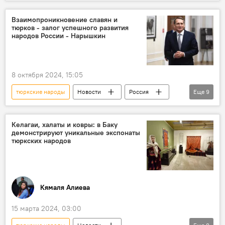
Казахстан
Касым-Жомарт Токаев
двусторонние отношения
Тюркский мир
Взаимопроникновение славян и
тюрков - залог успешного развития
народов России - Нарышкин
8 октября 2024, 15:05
тюркские народы
Новости
Россия
Еще
9
Наука
История
цивилизация
Тюрки
конференция
Развитие
Келагаи, халаты и ковры: в Баку
демонстрируют уникальные экспонаты
Владимир Путин
Сергей Нарышкин
тюркских народов
Алтай
Кямаля Алиева
15 марта 2024, 03:00