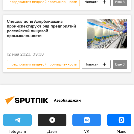
предприятия пищевой промышленности
Новости
Еще
8
Азербайджан
Баку
Ильхам Алиев
Экономика
Пищевая продукция
Специалисты Азербайджана
проинспектируют ряд предприятий
Завод
Церемония открытия
российской пищевой
промышленности
"Азерсун холдинг"
12 мая 2023, 09:30
предприятия пищевой промышленности
Новости
Еще
3
Агентство продовольственной безопасности АР
инспекция
Россия
Азербайджан
Telegram
Дзен
VK
Макс