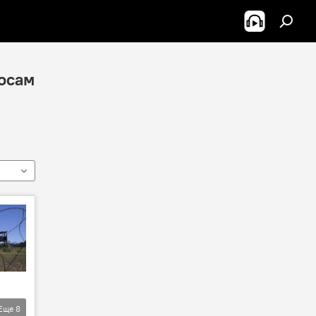
осам
Еще
8