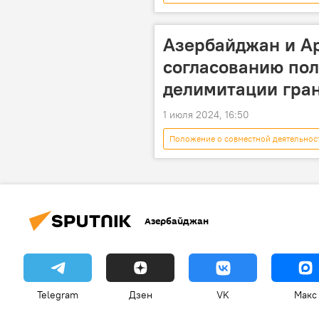
Новости
Азербайджан
Делимитация
Шахин Мустаф
Азербайджан и А
согласованию пол
делимитации гра
1 июля 2024, 16:50
Положение о совместной деятельнос
Новости
Азербайджан
госкомиссии
Переговоры
Утверждение
Политика
Азербайджан
Telegram
Дзен
VK
Макс