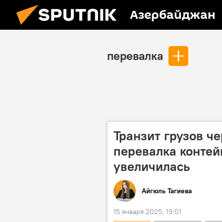
Азербайджан
перевалка
Транзит грузов ч
перевалка контей
увеличилась
Айгюль Тагиева
15 января 2025, 19:01