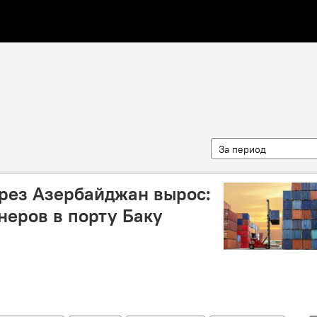
За период
ерез Азербайджан вырос:
неров в порту Баку