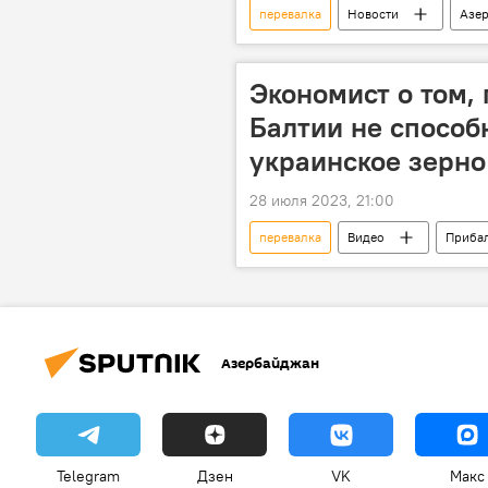
перевалка
Новости
Азе
Грузоперевозки
Каспий
Грузы
Контейнеры
Экономист о том,
Балтии не способ
украинское зерно
28 июля 2023, 21:00
перевалка
Видео
Приба
возможности
Азербайджан
Telegram
Дзен
VK
Макс