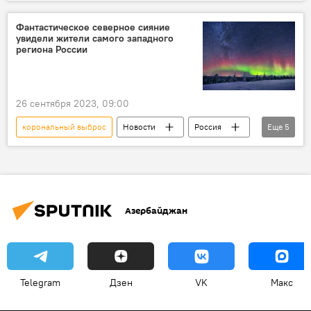
Российская академия наук (РАН)
Институт прикладной физики РАН
Солнце
Фантастическое северное сияние
увидели жители самого западного
Вспышка
супервспышка
плазма
региона России
Магнитная буря
Космос
26 сентября 2023, 09:00
корональный выброс
Новости
Россия
Еще
5
Калининградская область
полярное сияние
Солнце
Земля
Магнитная буря
Азербайджан
Telegram
Дзен
VK
Макс