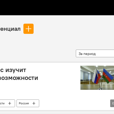
тенциал
За период
с изучит
возможности
сти
Россия
специальный представитель Президента РФ по связям с международными организациями для достижения целей устойчивого развития Борис Титов