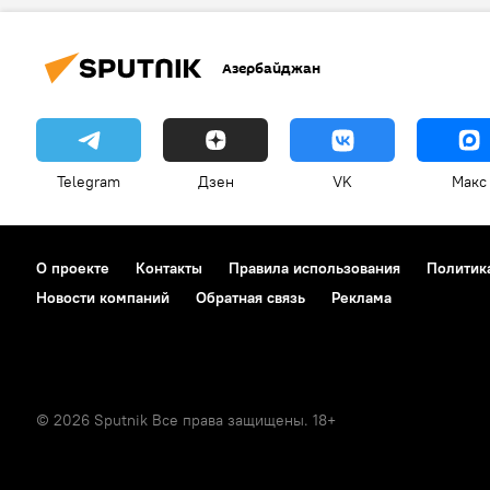
Азербайджанский фонд поощрения эк
Регионы
связи
Раз
Азербайджан
Telegram
Дзен
VK
Макс
О проекте
Контакты
Правила использования
Политик
Новости компаний
Обратная связь
Реклама
© 2026 Sputnik Все права защищены. 18+