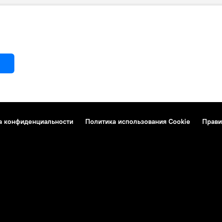
спорта и инвестиций (Azpromo)
Юсиф Абдуллаев
витие
Рынок
Сотрудничество
а конфиденциальности
Политика использования Cookie
Прави