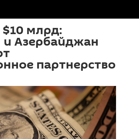
 $10 млрд:
н и Азербайджан
ют
онное партнерство