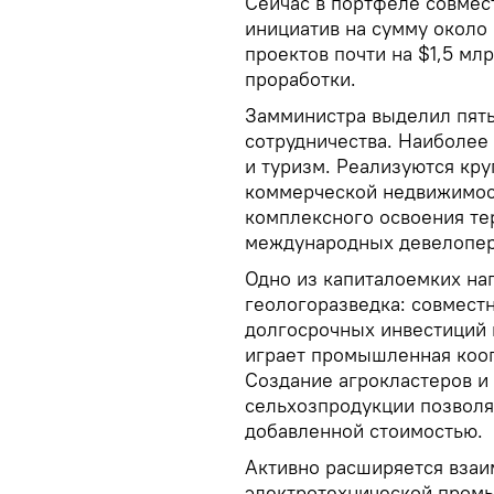
Сейчас в портфеле совмес
инициатив на сумму около
проектов почти на $1,5 мл
проработки.
Замминистра выделил пять
сотрудничества. Наиболее
и туризм. Реализуются кр
коммерческой недвижимост
комплексного освоения тер
международных девелопер
Одно из капиталоемких на
геологоразведка: совмест
долгосрочных инвестиций 
играет промышленная коо
Создание агрокластеров и
сельхозпродукции позволя
добавленной стоимостью.
Активно расширяется взаи
электротехнической промы