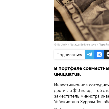
© Sputnik / Natalya Seliverstova
/
Перейт
Подписаться
В портфеле совместны
инициатив.
Инвестиционное сотруднич
достигло $10 млрд — об эт
заместитель министра инв
Узбекистана Хуррам Тешаб