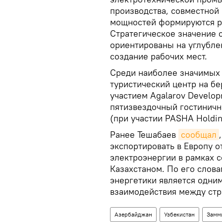
производства, совместной
мощностей формируются р
Стратегическое значение с
ориентированы на углублен
создание рабочих мест.
Среди наиболее значимых
туристический центр на бе
участием Agalarov Develop
пятизвездочный гостиничны
(при участии PASHA Holdin
Ранее Тешабаев
сообщал
экспортировать в Европу о
электроэнергии в рамках 
Казахстаном. По его слова
энергетики является одни
взаимодействия между стр
Азербайджан
Узбекистан
Замм