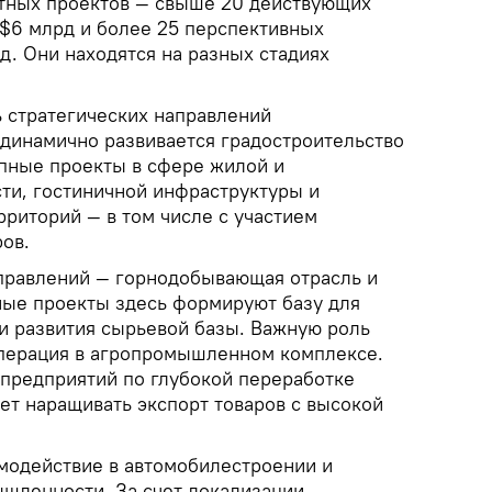
тных проектов — свыше 20 действующих
 $6 млрд и более 25 перспективных
рд. Они находятся на разных стадиях
 стратегических направлений
 динамично развивается градостроительство
упные проекты в сфере жилой и
и, гостиничной инфраструктуры и
риторий — в том числе с участием
ов.
правлений — горнодобывающая отрасль и
ные проекты здесь формируют базу для
и развития сырьевой базы. Важную роль
перация в агропромышленном комплексе.
 предприятий по глубокой переработке
ет наращивать экспорт товаров с высокой
модействие в автомобилестроении и
шленности. За счет локализации