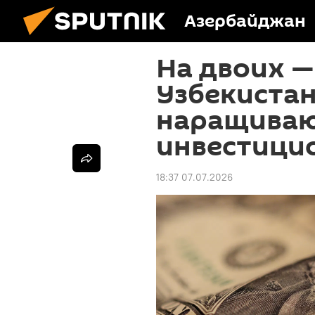
Азербайджан
На двоих —
Узбекиста
наращива
инвестици
18:37 07.07.2026