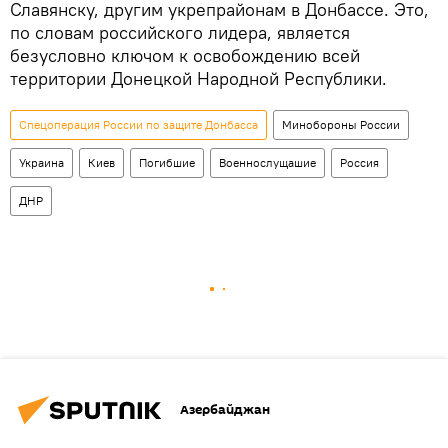
Славянску, другим укрепрайонам в Донбассе. Это,
по словам российского лидера, является
безусловно ключом к освобождению всей
территории Донецкой Народной Республики.
Спецоперация России по защите Донбасса
Минобороны России
Украина
Киев
Погибшие
Военнослущашие
Россия
ДНР
Азербайджан