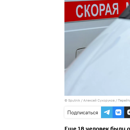
© Sputnik / Алексей Сухоруков
/
Перейт
Подписаться
Еще 18 человек были 