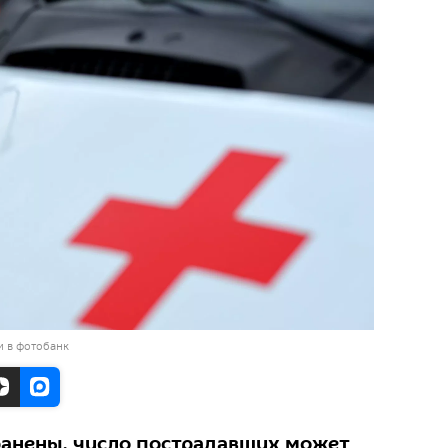
и в фотобанк
ранены, число пострадавших может