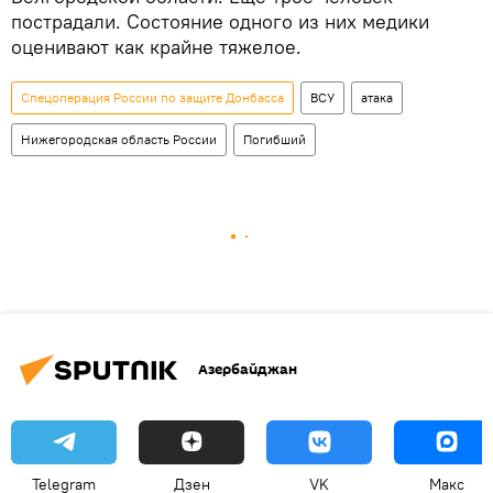
пострадали. Состояние одного из них медики
оценивают как крайне тяжелое.
Спецоперация России по защите Донбасса
ВСУ
атака
Нижегородская область России
Погибший
Азербайджан
Telegram
Дзен
VK
Макс