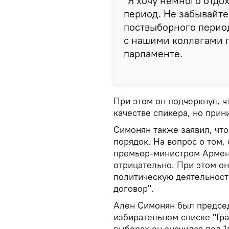
"Я хочу немного отдо
период. Не забывайте
поствыборного период
с нашими коллегами п
парламенте.
При этом он подчеркнул, ч
качестве спикера, но при
Симонян также заявил, что
порядок. На вопрос о том,
премьер‑министром Армен
отрицательно. При этом он
политическую деятельност
договор".
Ален Симонян был председ
избирательном списке "Гр
выборах он значился под 1