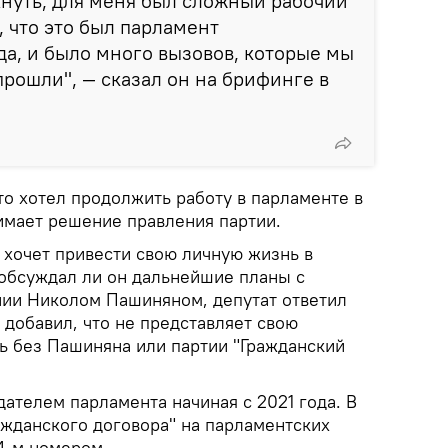
хнуть, для меня был сложный рабочий
, что это был парламент
а, и было много вызовов, которые мы
рошли", — сказал он на брифинге в
то хотел продолжить работу в парламенте в
нимает решение правления партии.
 хочет привести свою личную жизнь в
 обсуждал ли он дальнейшие планы с
ии Николом Пашиняном, депутат ответил
 добавил, что не представляет свою
ь без Пашиняна или партии "Гражданский
ателем парламента начиная с 2021 года. В
ажданского договора" на парламентских
4‑м номером.