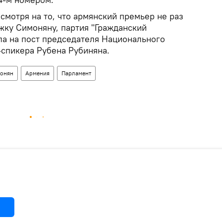
есмотря на то, что армянский премьер не раз
ку Симоняну, партия "Гражданский
ла на пост председателя Национального
спикера Рубена Рубиняна.
монян
Армения
Парламент