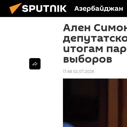
Азербайджан
Ален Симон
депутатско
итогам па
выборов
17:48 02.07.2026